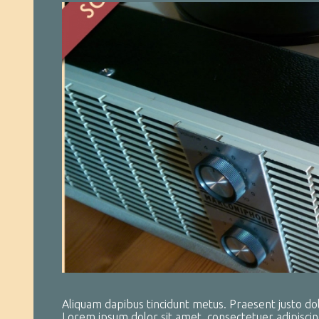
Aliquam dapibus tincidunt metus. Praesent justo dolor
Lorem ipsum dolor sit amet, consectetuer adipiscin