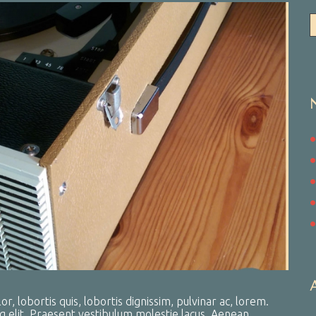
, lobortis quis, lobortis dignissim, pulvinar ac, lorem.
g elit. Praesent vestibulum molestie lacus. Aenean