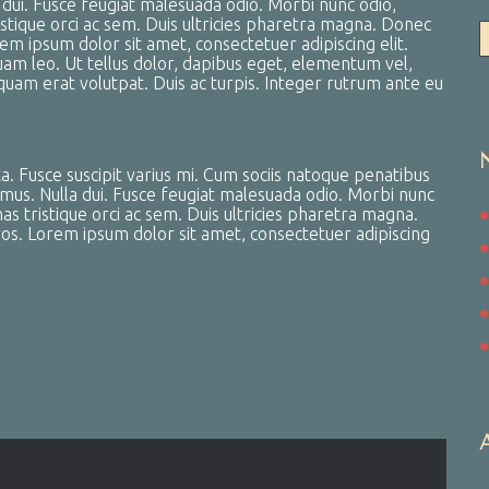
a dui. Fusce feugiat malesuada odio. Morbi nunc odio,
istique orci ac sem. Duis ultricies pharetra magna. Donec
m ipsum dolor sit amet, consectetuer adipiscing elit.
m leo. Ut tellus dolor, dapibus eget, elementum vel,
liquam erat volutpat. Duis ac turpis. Integer rutrum ante eu
 Fusce suscipit varius mi. Cum sociis natoque penatibus
 mus. Nulla dui. Fusce feugiat malesuada odio. Morbi nunc
nas tristique orci ac sem. Duis ultricies pharetra magna.
s. Lorem ipsum dolor sit amet, consectetuer adipiscing