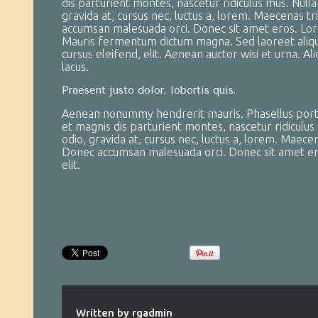
dis parturient montes, nascetur ridiculus mus. Null
gravida at, cursus nec, luctus a, lorem. Maecenas tr
accumsan malesuada orci. Donec sit amet eros. Lore
Mauris fermentum dictum magna. Sed laoreet aliqua
cursus eleifend, elit. Aenean auctor wisi et urna. A
lacus.
Praesent justo dolor, lobortis quis.
Aenean nonummy hendrerit mauris. Phasellus porta.
et magnis dis parturient montes, nascetur ridiculus
odio, gravida at, cursus nec, luctus a, lorem. Maece
Donec accumsan malesuada orci. Donec sit amet ero
elit.
Written by
rgadmin