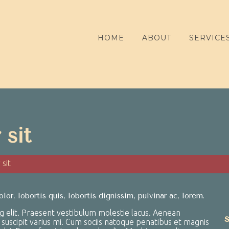
HOME
ABOUT
SERVICE
 sit
sit
or, lobortis quis, lobortis dignissim, pulvinar ac, lorem.
g elit. Praesent vestibulum molestie lacus. Aenean
uscipit varius mi. Cum sociis natoque penatibus et magnis