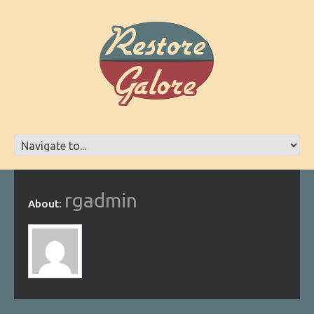
rgadmin
About: