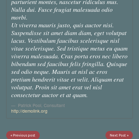
parturient montes, nascetur ridiculus mus.
Nulla dui. Fusce feugiat malesuada odio
morbi.
Ut viverra mauris justo, quis auctor nisi.
Suspendisse sit amet diam diam, eget volutpat
lacus. Vestibulum faucibus scelerisque nisl
vitae scelerisque. Sed tristique metus eu quam
viverra malesuada. Cras porta eros nec libero
bibendum sed faucibus felis fringilla. Quisque
sed odio neque. Mauris at nisl ac eros
pretium hendrerit vitae et velit. Aliquam erat
volutpat. Proin sit amet erat vel nisl
consectetur auctor et at quam.
Patrick Pool
,
Consultant
http://demolink.org
« Previous post
Next Post »