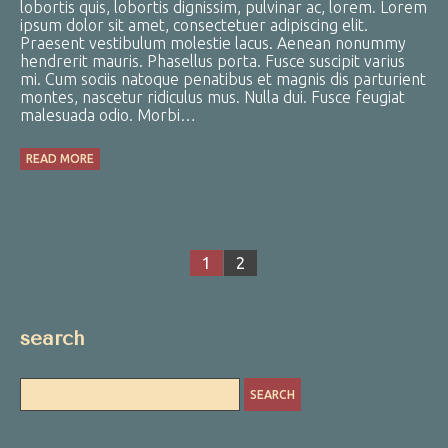
lobortis quis, lobortis dignissim, pulvinar ac, lorem. Lorem
ipsum dolor sit amet, consectetuer adipiscing elit.
Praesent vestibulum molestie lacus. Aenean nonummy
hendrerit mauris. Phasellus porta. Fusce suscipit varius
mi. Cum sociis natoque penatibus et magnis dis parturient
montes, nascetur ridiculus mus. Nulla dui. Fusce feugiat
malesuada odio. Morbi…
READ MORE
1
2
search