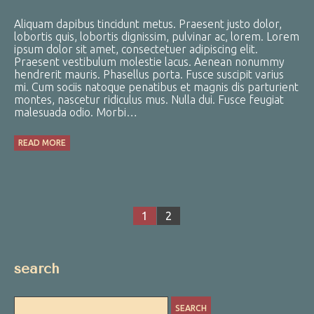
Aliquam dapibus tincidunt metus. Praesent justo dolor,
lobortis quis, lobortis dignissim, pulvinar ac, lorem. Lorem
ipsum dolor sit amet, consectetuer adipiscing elit.
Praesent vestibulum molestie lacus. Aenean nonummy
hendrerit mauris. Phasellus porta. Fusce suscipit varius
mi. Cum sociis natoque penatibus et magnis dis parturient
montes, nascetur ridiculus mus. Nulla dui. Fusce feugiat
malesuada odio. Morbi…
READ MORE
1
2
search