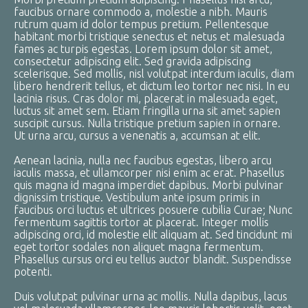
faucibus ornare commodo a, molestie a nibh. Mauris
rutrum quam id dolor tempus pretium. Pellentesque
habitant morbi tristique senectus et netus et malesuada
fames ac turpis egestas. Lorem ipsum dolor sit amet,
consectetur adipiscing elit. Sed gravida adipiscing
scelerisque. Sed mollis, nisl volutpat interdum iaculis, diam
libero hendrerit tellus, et dictum leo tortor nec nisi. In eu
lacinia risus. Cras dolor mi, placerat in malesuada eget,
luctus sit amet sem. Etiam fringilla urna sit amet sapien
suscipit cursus. Nulla tristique pretium sapien in ornare.
Ut urna arcu, cursus a venenatis a, accumsan at elit.
Aenean lacinia, nulla nec faucibus egestas, libero arcu
iaculis massa, et ullamcorper nisi enim ac erat. Phasellus
quis magna id magna imperdiet dapibus. Morbi pulvinar
dignissim tristique. Vestibulum ante ipsum primis in
faucibus orci luctus et ultrices posuere cubilia Curae; Nunc
fermentum sagittis tortor at placerat. Integer mollis
adipiscing orci, id molestie elit aliquam at. Sed tincidunt mi
eget tortor sodales non aliquet magna fermentum.
Phasellus cursus orci eu tellus auctor blandit. Suspendisse
potenti.
Duis volutpat pulvinar urna ac mollis. Nulla dapibus, lacus