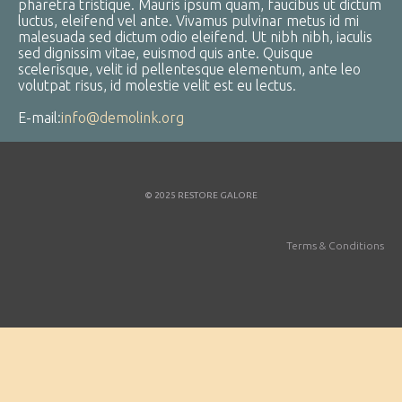
pharetra tristique. Mauris ipsum quam, faucibus ut dictum
luctus, eleifend vel ante. Vivamus pulvinar metus id mi
malesuada sed dictum odio eleifend. Ut nibh nibh, iaculis
sed dignissim vitae, euismod quis ante. Quisque
scelerisque, velit id pellentesque elementum, ante leo
volutpat risus, id molestie velit est eu lectus.
E-mail:
info@demolink.org
© 2025 RESTORE GALORE
Terms & Conditions