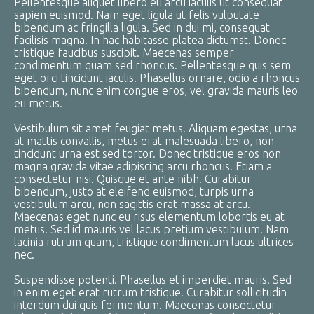
Pellentesque aliquet libero eu arcu iaculis ut consequat
sapien euismod. Nam eget ligula ut felis vulputate
bibendum ac fringilla ligula. Sed in dui mi, consequat
facilisis magna. In hac habitasse platea dictumst. Donec
tristique faucibus suscipit. Maecenas semper
condimentum quam sed rhoncus. Pellentesque quis sem
eget orci tincidunt iaculis. Phasellus ornare, odio a rhoncus
bibendum, nunc enim congue eros, vel gravida mauris leo
eu metus.
Vestibulum sit amet feugiat metus. Aliquam egestas, urna
at mattis convallis, metus erat malesuada libero, non
tincidunt urna est sed tortor. Donec tristique eros non
magna gravida vitae adipiscing arcu rhoncus. Etiam a
consectetur nisi. Quisque et ante nibh. Curabitur
bibendum, justo at eleifend euismod, turpis urna
vestibulum arcu, non sagittis erat massa at arcu.
Maecenas eget nunc eu risus elementum lobortis eu at
metus. Sed id mauris vel lacus pretium vestibulum. Nam
lacinia rutrum quam, tristique condimentum lacus ultrices
nec.
Suspendisse potenti. Phasellus et imperdiet mauris. Sed
in enim eget erat rutrum tristique. Curabitur sollicitudin
interdum dui quis fermentum. Maecenas consectetur