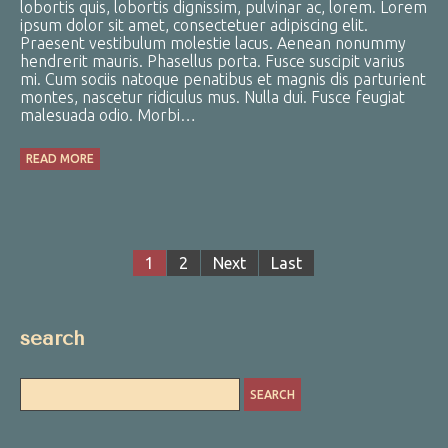
lobortis quis, lobortis dignissim, pulvinar ac, lorem. Lorem
ipsum dolor sit amet, consectetuer adipiscing elit.
Praesent vestibulum molestie lacus. Aenean nonummy
hendrerit mauris. Phasellus porta. Fusce suscipit varius
mi. Cum sociis natoque penatibus et magnis dis parturient
montes, nascetur ridiculus mus. Nulla dui. Fusce feugiat
malesuada odio. Morbi…
READ MORE
1
2
Next
Last
search