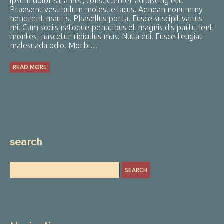
ipsum dolor sit amet, consectetuer adipiscing elit.
Praesent vestibulum molestie lacus. Aenean nonummy
hendrerit mauris. Phasellus porta. Fusce suscipit varius
mi. Cum sociis natoque penatibus et magnis dis parturient
montes, nascetur ridiculus mus. Nulla dui. Fusce feugiat
malesuada odio. Morbi…
READ MORE
search